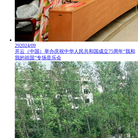
29
2024/09
开云（中国）举办庆祝中华人民共和国成立75周年“我和
我的祖国”专场音乐会