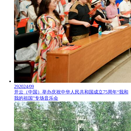
29
2024/09
开云（中国）举办庆祝中华人民共和国成立75周年“我和
我的祖国”专场音乐会