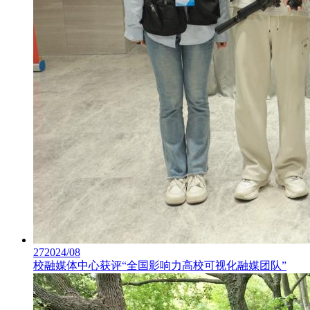
27
2024/08
校融媒体中心获评“全国影响力高校可视化融媒团队”